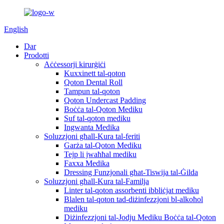
English
Dar
Prodotti
Aċċessorji kirurġiċi
Kuxxinett tal-qoton
Qoton Dental Roll
Tampun tal-qoton
Qoton Undercast Padding
Boċċa tal-Qoton Mediku
Suf tal-qoton mediku
Ingwanta Medika
Soluzzjoni għall-Kura tal-feriti
Garża tal-Qoton Mediku
Tejp li jwaħħal mediku
Faxxa Medika
Dressing Funzjonali għat-Tiswija tal-Ġilda
Soluzzjoni għall-Kura tal-Familja
Linter tal-qoton assorbenti ibbliċjat mediku
Blalen tal-qoton tad-diżinfezzjoni bl-alkoħol
mediku
Diżinfezzjoni tal-Jodju Mediku Boċċa tal-Qoton