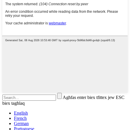
Agħfas enter biex tfittex jew ESC
biex tagħlaq
English
French
German
Portuguese