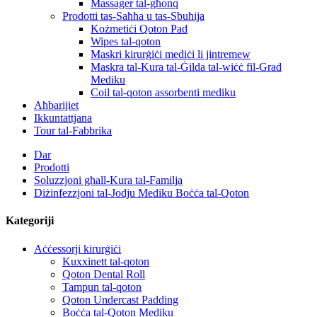
Massager tal-għonq
Prodotti tas-Saħħa u tas-Sbuħija
Kożmetiċi Qoton Pad
Wipes tal-qoton
Maskri kirurġiċi mediċi li jintremew
Maskra tal-Kura tal-Ġilda tal-wiċċ fil-Grad
Mediku
Coil tal-qoton assorbenti mediku
Aħbarijiet
Ikkuntattjana
Tour tal-Fabbrika
Dar
Prodotti
Soluzzjoni għall-Kura tal-Familja
Diżinfezzjoni tal-Jodju Mediku Boċċa tal-Qoton
Kategoriji
Aċċessorji kirurġiċi
Kuxxinett tal-qoton
Qoton Dental Roll
Tampun tal-qoton
Qoton Undercast Padding
Boċċa tal-Qoton Mediku