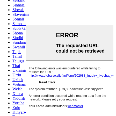
Sesotho
Sinhala
Slovak
Slovenian
Somali
Samoan
Scots Gaelic
Shona
Sindhi
Sundanese
Swahili
Tajik
Tamil
Telugu
Thai
Ukrainian
Urdu
Uzbek
Vietnamese
Welsh
Xhosa
Yiddish
Yoruba
Zulu
Kinyarwanda