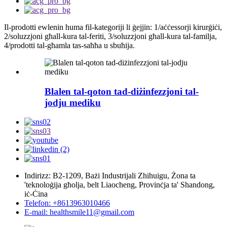
Il-prodotti ewlenin huma fil-kategoriji li ġejjin: 1/aċċessorji kirurġiċi,
2/soluzzjoni għall-kura tal-feriti, 3/soluzzjoni għall-kura tal-familja,
4/prodotti tal-għamla tas-saħħa u sbuħija.
Blalen tal-qoton tad-diżinfezzjoni tal-
jodju mediku
Indirizz: B2-1209, Bażi Industrijali Zhihuigu, Żona ta
'teknoloġija għolja, belt Liaocheng, Provinċja ta' Shandong,
iċ-Ċina
Telefon: +8613963010466
E-mail: healthsmile11@gmail.com