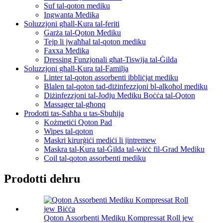
Suf tal-qoton mediku
Ingwanta Medika
Soluzzjoni għall-Kura tal-feriti
Garża tal-Qoton Mediku
Tejp li jwaħħal tal-qoton mediku
Faxxa Medika
Dressing Funzjonali għat-Tiswija tal-Ġilda
Soluzzjoni għall-Kura tal-Familja
Linter tal-qoton assorbenti ibbliċjat mediku
Blalen tal-qoton tad-diżinfezzjoni bl-alkoħol mediku
Diżinfezzjoni tal-Jodju Mediku Boċċa tal-Qoton
Massager tal-għonq
Prodotti tas-Saħħa u tas-Sbuħija
Kożmetiċi Qoton Pad
Wipes tal-qoton
Maskri kirurġiċi mediċi li jintremew
Maskra tal-Kura tal-Ġilda tal-wiċċ fil-Grad Mediku
Coil tal-qoton assorbenti mediku
Prodotti dehru
Qoton Assorbenti Mediku Kompressat Roll jew