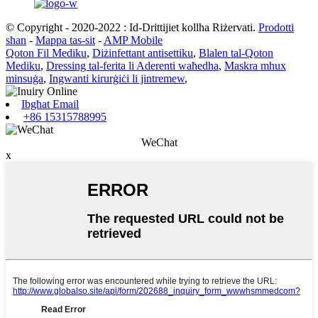
© Copyright - 2020-2022 : Id-Drittijiet kollha Riżervati.
Prodotti
sħan
-
Mappa tas-sit
-
AMP Mobile
Qoton Fil Mediku
,
Diżinfettant antisettiku
,
Blalen tal-Qoton
Mediku
,
Dressing tal-ferita li Aderenti waħedha
,
Maskra mhux
minsuġa
,
Ingwanti kirurġiċi li jintremew
,
Ibgħat Email
+86 15315788995
WeChat
x