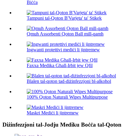
Biċċa
Tampuni tal-Qoton B'Varjeta' ta' Stikek
Qmuħ Assorbenti Qoton Ball mill-qamħ
Ingwanti protettivi mediċi li jintremew
Faxxa Medika Għall-Irbit jew Qfil
Blalen tal-qoton tad-diżinfezzjoni bl-alkoħol
100% Qoton Naturali Wipes Multipurpose
Maskri Mediċi li jintremew
Diżinfezzjoni tal-Jodju Mediku Boċċa tal-Qoton