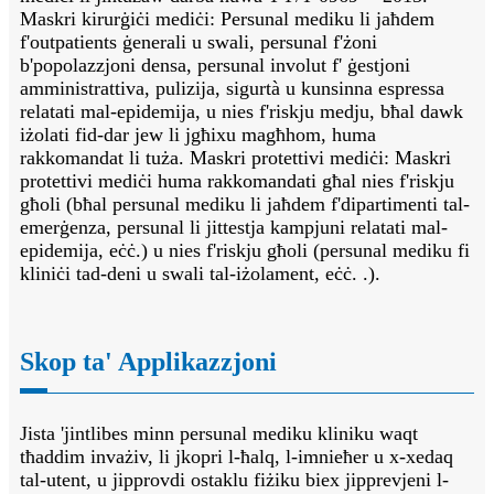
Maskri kirurġiċi mediċi: Persunal mediku li jaħdem
f'outpatients ġenerali u swali, persunal f'żoni
b'popolazzjoni densa, persunal involut f' ġestjoni
amministrattiva, pulizija, sigurtà u kunsinna espressa
relatati mal-epidemija, u nies f'riskju medju, bħal dawk
iżolati fid-dar jew li jgħixu magħhom, huma
rakkomandat li tuża. Maskri protettivi mediċi: Maskri
protettivi mediċi huma rakkomandati għal nies f'riskju
għoli (bħal persunal mediku li jaħdem f'dipartimenti tal-
emerġenza, persunal li jittestja kampjuni relatati mal-
epidemija, eċċ.) u nies f'riskju għoli (persunal mediku fi
kliniċi tad-deni u swali tal-iżolament, eċċ. .).
Skop ta' Applikazzjoni
Jista 'jintlibes minn persunal mediku kliniku waqt
tħaddim invażiv, li jkopri l-ħalq, l-imnieħer u x-xedaq
tal-utent, u jipprovdi ostaklu fiżiku biex jipprevjeni l-