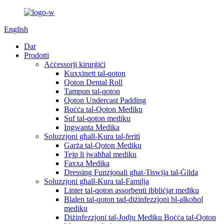
English
Dar
Prodotti
Aċċessorji kirurġiċi
Kuxxinett tal-qoton
Qoton Dental Roll
Tampun tal-qoton
Qoton Undercast Padding
Boċċa tal-Qoton Mediku
Suf tal-qoton mediku
Ingwanta Medika
Soluzzjoni għall-Kura tal-feriti
Garża tal-Qoton Mediku
Tejp li jwaħħal mediku
Faxxa Medika
Dressing Funzjonali għat-Tiswija tal-Ġilda
Soluzzjoni għall-Kura tal-Familja
Linter tal-qoton assorbenti ibbliċjat mediku
Blalen tal-qoton tad-diżinfezzjoni bl-alkoħol
mediku
Diżinfezzjoni tal-Jodju Mediku Boċċa tal-Qoton