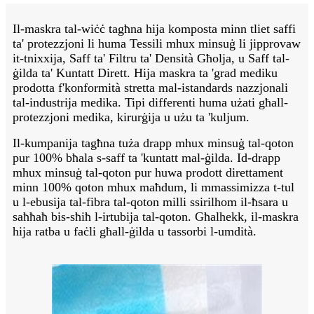
Il-maskra tal-wiċċ tagħna hija komposta minn tliet saffi
ta' protezzjoni li huma Tessili mhux minsuġ li jipprovaw
it-tnixxija, Saff ta' Filtru ta' Densità Għolja, u Saff tal-
ġilda ta' Kuntatt Dirett. Hija maskra ta 'grad mediku
prodotta f'konformità stretta mal-istandards nazzjonali
tal-industrija medika. Tipi differenti huma użati għall-
protezzjoni medika, kirurġija u użu ta 'kuljum.
Il-kumpanija tagħna tuża drapp mhux minsuġ tal-qoton
pur 100% bħala s-saff ta 'kuntatt mal-ġilda. Id-drapp
mhux minsuġ tal-qoton pur huwa prodott direttament
minn 100% qoton mhux maħdum, li mmassimizza t-tul
u l-ebusija tal-fibra tal-qoton milli ssirilhom il-ħsara u
saħħaħ bis-sħiħ l-irtubija tal-qoton. Għalhekk, il-maskra
hija ratba u faċli għall-ġilda u tassorbi l-umdità.