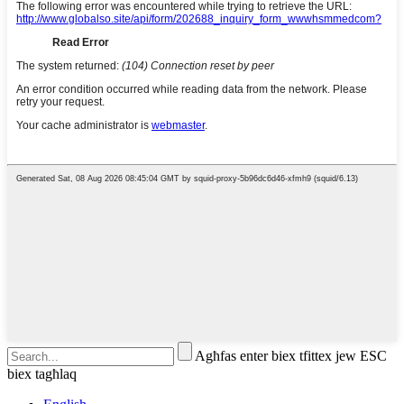
Agħfas enter biex tfittex jew ESC
biex tagħlaq