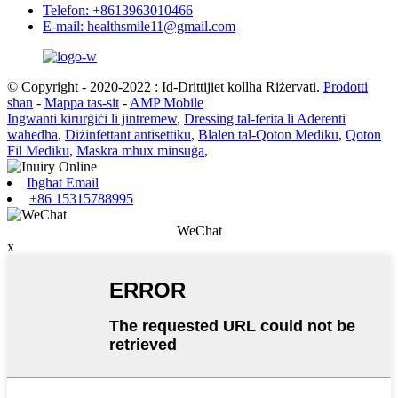
Telefon: +8613963010466
E-mail: healthsmile11@gmail.com
© Copyright - 2020-2022 : Id-Drittijiet kollha Riżervati.
Prodotti
sħan
-
Mappa tas-sit
-
AMP Mobile
Ingwanti kirurġiċi li jintremew
,
Dressing tal-ferita li Aderenti
waħedha
,
Diżinfettant antisettiku
,
Blalen tal-Qoton Mediku
,
Qoton
Fil Mediku
,
Maskra mhux minsuġa
,
Ibgħat Email
+86 15315788995
WeChat
x