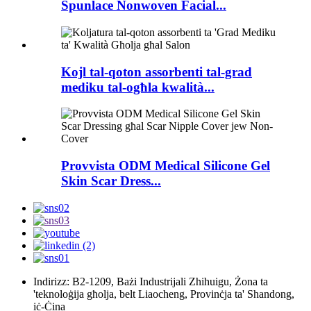
Spunlace Nonwoven Facial...
Kojl tal-qoton assorbenti tal-grad
mediku tal-ogħla kwalità...
Provvista ODM Medical Silicone Gel
Skin Scar Dress...
Indirizz: B2-1209, Bażi Industrijali Zhihuigu, Żona ta
'teknoloġija għolja, belt Liaocheng, Provinċja ta' Shandong,
iċ-Ċina