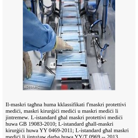
Il-maskri tagħna huma kklassifikati f'maskri protettivi
mediċi, maskri kirurġiċi mediċi u maskri mediċi li
jintremew. L-istandard għal maskri protettivi mediċi
huwa GB 19083-2010; L-istandard għall-maskri
kirurġiċi huwa YY 0469-2011; L-istandard għal maskri
mediċi li jintużaw darba huwa YY/T 0969 -- 2013.