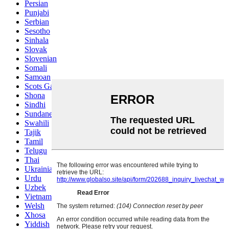
Persian
Punjabi
Serbian
Sesotho
Sinhala
Slovak
Slovenian
Somali
Samoan
Scots Gaelic
Shona
Sindhi
Sundanese
Swahili
Tajik
Tamil
Telugu
Thai
Ukrainian
Urdu
Uzbek
Vietnamese
Welsh
Xhosa
Yiddish