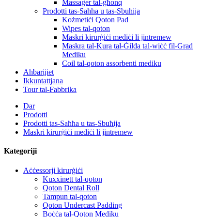
Massager tal-għonq
Prodotti tas-Saħħa u tas-Sbuħija
Kożmetiċi Qoton Pad
Wipes tal-qoton
Maskri kirurġiċi mediċi li jintremew
Maskra tal-Kura tal-Ġilda tal-wiċċ fil-Grad
Mediku
Coil tal-qoton assorbenti mediku
Aħbarijiet
Ikkuntattjana
Tour tal-Fabbrika
Dar
Prodotti
Prodotti tas-Saħħa u tas-Sbuħija
Maskri kirurġiċi mediċi li jintremew
Kategoriji
Aċċessorji kirurġiċi
Kuxxinett tal-qoton
Qoton Dental Roll
Tampun tal-qoton
Qoton Undercast Padding
Boċċa tal-Qoton Mediku