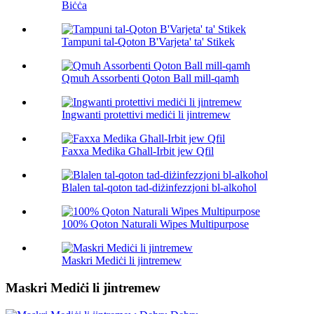
Biċċa
Tampuni tal-Qoton B'Varjeta' ta' Stikek
Qmuħ Assorbenti Qoton Ball mill-qamħ
Ingwanti protettivi mediċi li jintremew
Faxxa Medika Għall-Irbit jew Qfil
Blalen tal-qoton tad-diżinfezzjoni bl-alkoħol
100% Qoton Naturali Wipes Multipurpose
Maskri Mediċi li jintremew
Maskri Mediċi li jintremew