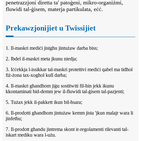
penetrazzjoni diretta ta' patoġeni, mikro-organiżmi,
fluwidi tal-ġisem, materja partikulata, eċċ.
Prekawzjonijiet u Twissijiet
1. Il-maskri mediċi jistgħu jintużaw darba biss;
2. Ibdel il-maskri meta jkunu niedja;
3. Iċċekkja l-issikkar tal-maskri protettivi mediċi qabel ma tidħol
fiż-żona tax-xogħol kull darba;
4. Il-maskri għandhom jiġu sostitwiti fil-ħin jekk ikunu
kkontaminati bid-demm jew il-fluwidi tal-ġisem tal-pazjenti;
5. Tużax jekk il-pakkett ikun bil-ħsara;
6. Il-prodotti għandhom jintużaw kemm jista 'jkun malajr wara li
jinfetħu;
7. Il-prodott għandu jintrema skont ir-regolamenti rilevanti tal-
iskart mediku wara l-użu.