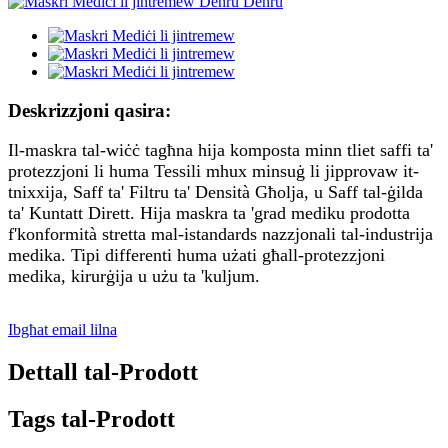
Deskrizzjoni qasira:
Il-maskra tal-wiċċ tagħna hija komposta minn tliet saffi ta'
protezzjoni li huma Tessili mhux minsuġ li jipprovaw it-
tnixxija, Saff ta' Filtru ta' Densità Għolja, u Saff tal-ġilda
ta' Kuntatt Dirett. Hija maskra ta 'grad mediku prodotta
f'konformità stretta mal-istandards nazzjonali tal-industrija
medika. Tipi differenti huma użati għall-protezzjoni
medika, kirurġija u użu ta 'kuljum.
Ibgħat email lilna
Dettall tal-Prodott
Tags tal-Prodott