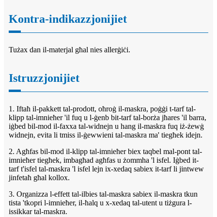
Kontra-indikazzjonijiet
Tużax dan il-materjal għal nies allerġiċi.
Istruzzjonijiet
1. Iftaħ il-pakkett tal-prodott, oħroġ il-maskra, poġġi t-tarf tal-
klipp tal-imnieħer 'il fuq u l-ġenb bit-tarf tal-borża jħares 'il barra,
iġbed bil-mod il-faxxa tal-widnejn u hang il-maskra fuq iż-żewġ
widnejn, evita li tmiss il-ġewwieni tal-maskra ma' tiegħek idejn.
2. Agħfas bil-mod il-klipp tal-imnieħer biex taqbel mal-pont tal-
imnieħer tiegħek, imbagħad agħfas u żommha 'l isfel. Iġbed it-
tarf t'isfel tal-maskra 'l isfel lejn ix-xedaq sabiex it-tarf li jintwew
jinfetaħ għal kollox.
3. Organizza l-effett tal-ilbies tal-maskra sabiex il-maskra tkun
tista 'tkopri l-imnieħer, il-ħalq u x-xedaq tal-utent u tiżgura l-
issikkar tal-maskra.