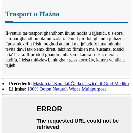
Trasport u Ħażna
Il-vetturi tat-trasport għandhom ikunu nodfa u iġjeniċi, u s-sorsi
tan-nar għandhom ikunu iżolati. Dan il-prodott għandu jinħażen
f'post niexef u frisk, oqgħod attent li ma jgħaddix ilma minnha,
tevita dawl tax-xemx dirett, taħżinx flimkien ma 'sustanzi tossiċi
u ta' ħsara. Il-prodott għandu jinħażen f'kamra friska, niexfa,
nadifa, ħielsa mid-dawl, mingħajr gass korrużiv, kamra ventilata
tajjeb.
Preċedenti:
Maskra tal-Kura tal-Ġilda tal-wiċċ fil-Grad Mediku
Li jmiss:
100% Qoton Naturali Wipes Multipurpose