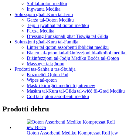
Suf tal-qoton mediku
Ingwanta Medika
Soluzzjoni għall-Kura tal-feriti
Garża tal-Qoton Mediku
Tejp li jwaħħal tal-qoton mediku
Faxxa Medika
Dressing Funzjonali għat-Tiswija tal-Ġilda
Soluzzjoni għall-Kura tal-Familja
Linter tal-qoton assorbenti ibbliċjat mediku
Blalen tal-qoton tad-diżinfezzjoni bl-alkoħol mediku
Diżinfezzjoni tal-Jodju Mediku Boċċa tal-Qoton
Massager tal-għonq
Prodotti tas-Saħħa u tas-Sbuħija
Kożmetiċi Qoton Pad
Wipes tal-qoton
Maskri kirurġiċi mediċi li jintremew
Maskra tal-Kura tal-Ġilda tal-wiċċ fil-Grad Mediku
Coil tal-qoton assorbenti mediku
Prodotti dehru
Qoton Assorbenti Mediku Kompressat Roll jew