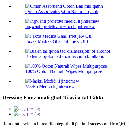
Qmuħ Assorbenti Qoton Ball mill-qamħ
Ingwanti protettivi mediċi li jintremew
Faxxa Medika Għall-Irbit jew Qfil
Blalen tal-qoton tad-diżinfezzjoni bl-alkoħol
100% Qoton Naturali Wipes Multipurpose
Maskri Mediċi li jintremew
Dressing Funzjonali għat-Tiswija tal-Ġilda
Il-prodotti ewlenin huma fil-kategoriji li ġejjin: 1/aċċessorji kirurġiċi,