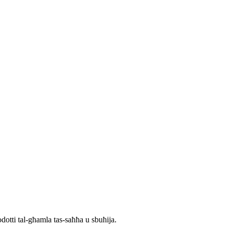
rodotti tal-għamla tas-saħħa u sbuħija.