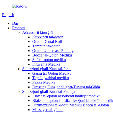
English
Dar
Prodotti
Aċċessorji kirurġiċi
Kuxxinett tal-qoton
Qoton Dental Roll
Tampun tal-qoton
Qoton Undercast Padding
Boċċa tal-Qoton Mediku
Suf tal-qoton mediku
Ingwanta Medika
Soluzzjoni għall-Kura tal-feriti
Garża tal-Qoton Mediku
Tejp li jwaħħal mediku
Faxxa Medika
Dressing Funzjonali għat-Tiswija tal-Ġilda
Soluzzjoni għall-Kura tal-Familja
Linter tal-qoton assorbenti ibbliċjat mediku
Blalen tal-qoton tad-diżinfezzjoni bl-alkoħol medi
Diżinfezzjoni tal-Jodju Mediku Boċċa tal-Qoton
Massager tal-għonq