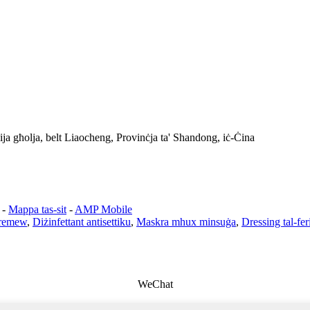
ija għolja, belt Liaocheng, Provinċja ta' Shandong, iċ-Ċina
-
Mappa tas-sit
-
AMP Mobile
ntremew
,
Diżinfettant antisettiku
,
Maskra mhux minsuġa
,
Dressing tal-fe
WeChat