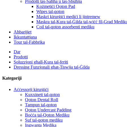
Prodotti tas-Saħħa u tas-Sbuħija
Kożmetiċi Qoton Pad
Wipes tal-qoton
Maskri kirurġiċi mediċi li jintremew
Maskra tal-Kura tal-Ġilda tal-wiċċ fil-Grad Medik
Coil tal-qoton assorbenti mediku
Aħbarijiet
Ikkuntattjana
Tour tal-Fabbrika
Dar
Prodotti
Soluzzjoni għall-Kura tal-feriti
Dressing Funzjonali għat-Tiswija tal-Ġilda
Kategoriji
Aċċessorji kirurġiċi
Kuxxinett tal-qoton
Qoton Dental Roll
Tampun tal-qoton
Qoton Undercast Padding
Boċċa tal-Qoton Mediku
Suf tal-qoton mediku
Ingwanta Medika