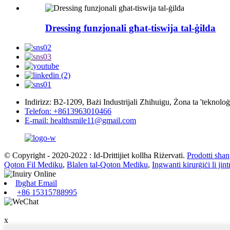
Dressing funzjonali għat-tiswija tal-ġilda
Indirizz: B2-1209, Bażi Industrijali Zhihuigu, Żona ta 'teknoloġ
Telefon: +8613963010466
E-mail: healthsmile11@gmail.com
© Copyright - 2020-2022 : Id-Drittijiet kollha Riżervati.
Prodotti sħan
Qoton Fil Mediku
,
Blalen tal-Qoton Mediku
,
Ingwanti kirurġiċi li ji
Ibgħat Email
+86 15315788995
x