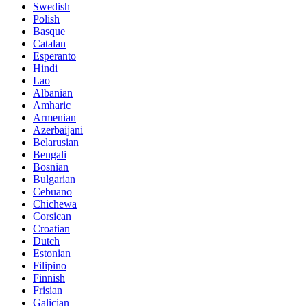
Swedish
Polish
Basque
Catalan
Esperanto
Hindi
Lao
Albanian
Amharic
Armenian
Azerbaijani
Belarusian
Bengali
Bosnian
Bulgarian
Cebuano
Chichewa
Corsican
Croatian
Dutch
Estonian
Filipino
Finnish
Frisian
Galician