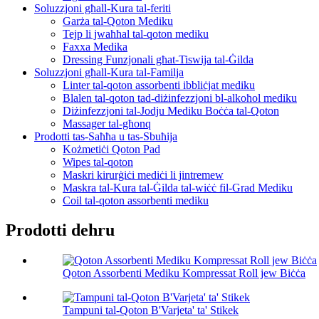
Soluzzjoni għall-Kura tal-feriti
Garża tal-Qoton Mediku
Tejp li jwaħħal tal-qoton mediku
Faxxa Medika
Dressing Funzjonali għat-Tiswija tal-Ġilda
Soluzzjoni għall-Kura tal-Familja
Linter tal-qoton assorbenti ibbliċjat mediku
Blalen tal-qoton tad-diżinfezzjoni bl-alkoħol mediku
Diżinfezzjoni tal-Jodju Mediku Boċċa tal-Qoton
Massager tal-għonq
Prodotti tas-Saħħa u tas-Sbuħija
Kożmetiċi Qoton Pad
Wipes tal-qoton
Maskri kirurġiċi mediċi li jintremew
Maskra tal-Kura tal-Ġilda tal-wiċċ fil-Grad Mediku
Coil tal-qoton assorbenti mediku
Prodotti dehru
Qoton Assorbenti Mediku Kompressat Roll jew Biċċa
Tampuni tal-Qoton B'Varjeta' ta' Stikek