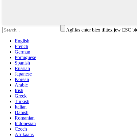
Agħfas enter biex tfittex jew ESC bi
English
French
German
Portuguese
Spanish
Russian
Japanese
Korean
Arabic
Irish
Greek
Turkish
Italian
Danish
Romanian
Indonesian
Czech
Afrikaans