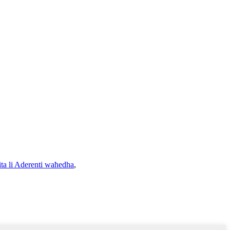
rita li Aderenti waħedha
,