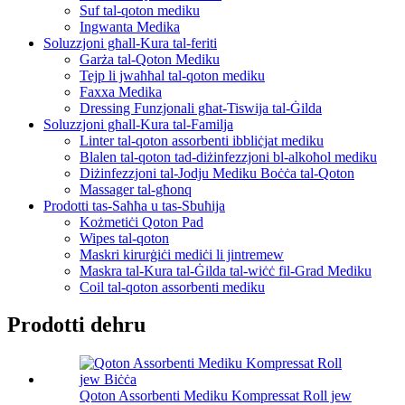
Suf tal-qoton mediku
Ingwanta Medika
Soluzzjoni għall-Kura tal-feriti
Garża tal-Qoton Mediku
Tejp li jwaħħal tal-qoton mediku
Faxxa Medika
Dressing Funzjonali għat-Tiswija tal-Ġilda
Soluzzjoni għall-Kura tal-Familja
Linter tal-qoton assorbenti ibbliċjat mediku
Blalen tal-qoton tad-diżinfezzjoni bl-alkoħol mediku
Diżinfezzjoni tal-Jodju Mediku Boċċa tal-Qoton
Massager tal-għonq
Prodotti tas-Saħħa u tas-Sbuħija
Kożmetiċi Qoton Pad
Wipes tal-qoton
Maskri kirurġiċi mediċi li jintremew
Maskra tal-Kura tal-Ġilda tal-wiċċ fil-Grad Mediku
Coil tal-qoton assorbenti mediku
Prodotti dehru
Qoton Assorbenti Mediku Kompressat Roll jew