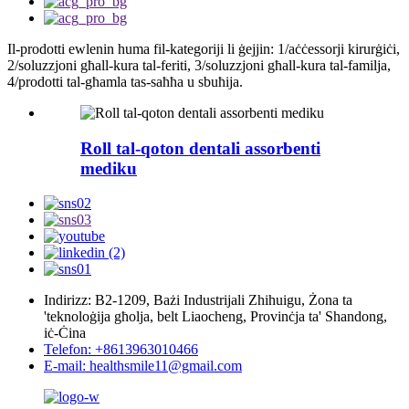
Il-prodotti ewlenin huma fil-kategoriji li ġejjin: 1/aċċessorji kirurġiċi,
2/soluzzjoni għall-kura tal-feriti, 3/soluzzjoni għall-kura tal-familja,
4/prodotti tal-għamla tas-saħħa u sbuħija.
Roll tal-qoton dentali assorbenti
mediku
Indirizz: B2-1209, Bażi Industrijali Zhihuigu, Żona ta
'teknoloġija għolja, belt Liaocheng, Provinċja ta' Shandong,
iċ-Ċina
Telefon: +8613963010466
E-mail: healthsmile11@gmail.com