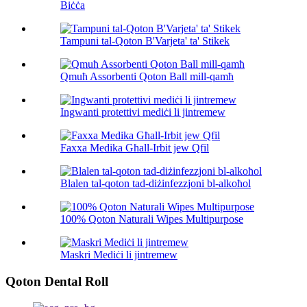
Biċċa
Tampuni tal-Qoton B'Varjeta' ta' Stikek
Qmuħ Assorbenti Qoton Ball mill-qamħ
Ingwanti protettivi mediċi li jintremew
Faxxa Medika Għall-Irbit jew Qfil
Blalen tal-qoton tad-diżinfezzjoni bl-alkoħol
100% Qoton Naturali Wipes Multipurpose
Maskri Mediċi li jintremew
Qoton Dental Roll