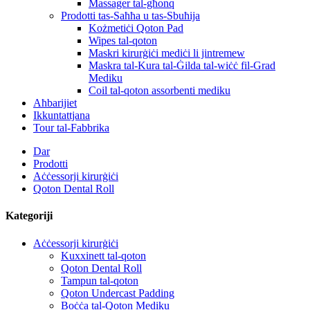
Massager tal-għonq
Prodotti tas-Saħħa u tas-Sbuħija
Kożmetiċi Qoton Pad
Wipes tal-qoton
Maskri kirurġiċi mediċi li jintremew
Maskra tal-Kura tal-Ġilda tal-wiċċ fil-Grad
Mediku
Coil tal-qoton assorbenti mediku
Aħbarijiet
Ikkuntattjana
Tour tal-Fabbrika
Dar
Prodotti
Aċċessorji kirurġiċi
Qoton Dental Roll
Kategoriji
Aċċessorji kirurġiċi
Kuxxinett tal-qoton
Qoton Dental Roll
Tampun tal-qoton
Qoton Undercast Padding
Boċċa tal-Qoton Mediku