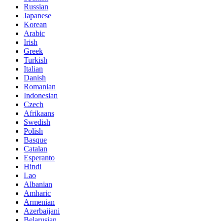
Russian
Japanese
Korean
Arabic
Irish
Greek
Turkish
Italian
Danish
Romanian
Indonesian
Czech
Afrikaans
Swedish
Polish
Basque
Catalan
Esperanto
Hindi
Lao
Albanian
Amharic
Armenian
Azerbaijani
Belarusian