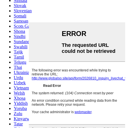
Sinhala
Slovak
Slovenian
Somali
Samoan
Scots Gaelic
Shona
Sindhi
Sundanese
Swahili
Tajik
Tamil
Telugu
Thai
Ukrainian
Urdu
Uzbek
Vietnamese
Welsh
Xhosa
Yiddish
Yoruba
Zulu
Kinyarwanda
Tatar