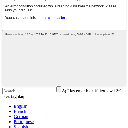
Agħfas enter biex tfittex jew ESC
biex tagħlaq
English
French
German
Portuguese
Spanish