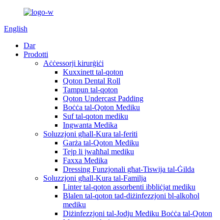
English
Dar
Prodotti
Aċċessorji kirurġiċi
Kuxxinett tal-qoton
Qoton Dental Roll
Tampun tal-qoton
Qoton Undercast Padding
Boċċa tal-Qoton Mediku
Suf tal-qoton mediku
Ingwanta Medika
Soluzzjoni għall-Kura tal-feriti
Garża tal-Qoton Mediku
Tejp li jwaħħal mediku
Faxxa Medika
Dressing Funzjonali għat-Tiswija tal-Ġilda
Soluzzjoni għall-Kura tal-Familja
Linter tal-qoton assorbenti ibbliċjat mediku
Blalen tal-qoton tad-diżinfezzjoni bl-alkoħol
mediku
Diżinfezzjoni tal-Jodju Mediku Boċċa tal-Qoton