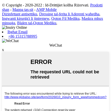
© Copyright - 2020-2022 : Id-Drittijiet kollha Riżervati.
Prodotti
sħan
-
Mappa tas-sit
-
AMP Mobile
Diżinfettant antisettiku
,
Dressing tal-ferita li Aderenti waħedha
,
Ingwanti kirurġiċi li jintremew
,
Qoton Fil Mediku
,
Maskra mhux
minsuġa
,
Blalen tal-Qoton Mediku
,
Ibgħat Email
+86 15315788995
WeChat
x