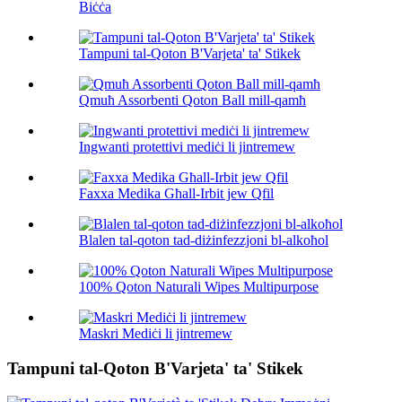
Biċċa
Tampuni tal-Qoton B'Varjeta' ta' Stikek
Qmuħ Assorbenti Qoton Ball mill-qamħ
Ingwanti protettivi mediċi li jintremew
Faxxa Medika Għall-Irbit jew Qfil
Blalen tal-qoton tad-diżinfezzjoni bl-alkoħol
100% Qoton Naturali Wipes Multipurpose
Maskri Mediċi li jintremew
Tampuni tal-Qoton B'Varjeta' ta' Stikek