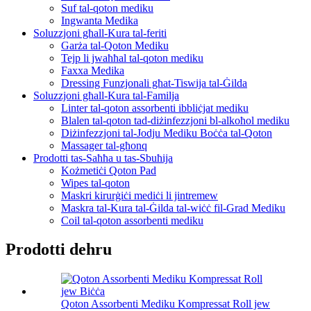
Suf tal-qoton mediku
Ingwanta Medika
Soluzzjoni għall-Kura tal-feriti
Garża tal-Qoton Mediku
Tejp li jwaħħal tal-qoton mediku
Faxxa Medika
Dressing Funzjonali għat-Tiswija tal-Ġilda
Soluzzjoni għall-Kura tal-Familja
Linter tal-qoton assorbenti ibbliċjat mediku
Blalen tal-qoton tad-diżinfezzjoni bl-alkoħol mediku
Diżinfezzjoni tal-Jodju Mediku Boċċa tal-Qoton
Massager tal-għonq
Prodotti tas-Saħħa u tas-Sbuħija
Kożmetiċi Qoton Pad
Wipes tal-qoton
Maskri kirurġiċi mediċi li jintremew
Maskra tal-Kura tal-Ġilda tal-wiċċ fil-Grad Mediku
Coil tal-qoton assorbenti mediku
Prodotti dehru
Qoton Assorbenti Mediku Kompressat Roll jew