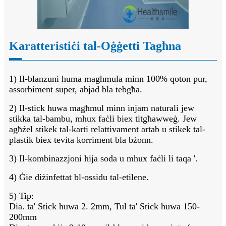
Karatteristiċi tal-Oġġetti Tagħna
1) Il-blanzuni huma magħmula minn 100% qoton pur,
assorbiment super, abjad bla tebgħa.
2) Il-stick huwa magħmul minn injam naturali jew
stikka tal-bambu, mhux faċli biex titgħawweġ. Jew
agħżel stikek tal-karti relattivament artab u stikek tal-
plastik biex tevita korriment bla bżonn.
3) Il-kombinazzjoni hija soda u mhux faċli li taqa '.
4) Ġie diżinfettat bl-ossidu tal-etilene.
5) Tip:
Dia. ta' Stick huwa 2. 2mm, Tul ta' Stick huwa 150-
200mm