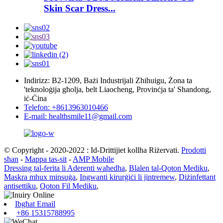
Skin Scar Dress...
Indirizz: B2-1209, Bażi Industrijali Zhihuigu, Żona ta
'teknoloġija għolja, belt Liaocheng, Provinċja ta' Shandong,
iċ-Ċina
Telefon: +8613963010466
E-mail: healthsmile11@gmail.com
© Copyright - 2020-2022 : Id-Drittijiet kollha Riżervati.
Prodotti
sħan
-
Mappa tas-sit
-
AMP Mobile
Dressing tal-ferita li Aderenti waħedha
,
Blalen tal-Qoton Mediku
,
Maskra mhux minsuġa
,
Ingwanti kirurġiċi li jintremew
,
Diżinfettant
antisettiku
,
Qoton Fil Mediku
,
Ibgħat Email
+86 15315788995