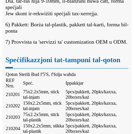
Dia. tar-ras hija 9-10mm, il-blanzuni huwa ċatt, forma
speċjali
Jew skont ir-rekwiżiti speċjali tax-xerrejja.
6) Pakkett: Borża tal-plastik, pakkett tal-karti, forma bil-
ponta
7) Provvista ta 'servizzi ta' customization OEM u ODM.
Speċifikazzjoni tat-tampuni tal-qoton
Qoton Sterili Bud f'5'S, f'folja waħda
REF
Speċ.
Ippakkjar
Nru.
75x2.2x5mm, stick
5pcs/pakkett, 20pks/kaxxa,
210201
tal-injam
20boxes/każ
150x2.2x5mm, stick
5pcs/pakkett, 20pks/kaxxa,
210202
tal-injam
20boxes/każ
75x2.2x5mm, stick
5pcs/pakkett, 20pks/kaxxa,
210203
tal-plastik
20boxes/każ
150x2.2x5mm, stikka
5pcs/pakkett, 20pks/kaxxa,
210204
tal-plastik
20boxes/każ