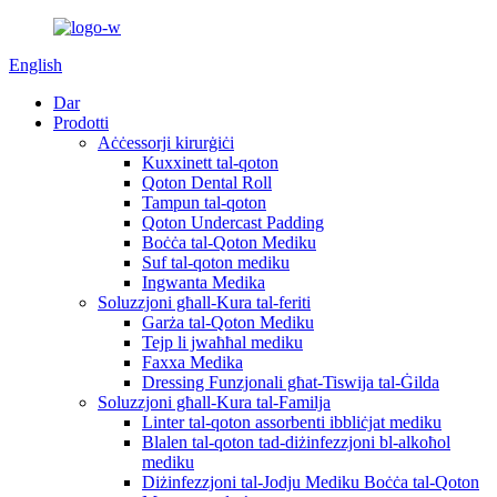
English
Dar
Prodotti
Aċċessorji kirurġiċi
Kuxxinett tal-qoton
Qoton Dental Roll
Tampun tal-qoton
Qoton Undercast Padding
Boċċa tal-Qoton Mediku
Suf tal-qoton mediku
Ingwanta Medika
Soluzzjoni għall-Kura tal-feriti
Garża tal-Qoton Mediku
Tejp li jwaħħal mediku
Faxxa Medika
Dressing Funzjonali għat-Tiswija tal-Ġilda
Soluzzjoni għall-Kura tal-Familja
Linter tal-qoton assorbenti ibbliċjat mediku
Blalen tal-qoton tad-diżinfezzjoni bl-alkoħol
mediku
Diżinfezzjoni tal-Jodju Mediku Boċċa tal-Qoton