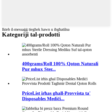
Ikteb il-messaġġ tiegħek hawn u ibgħatilna
Kategoriji tal-prodotti
400grams/Roll 100% Qoton Naturali
Pur mhux Ster...
PriceList irħas għall-Provvista ta'
Disposables Mediċi...