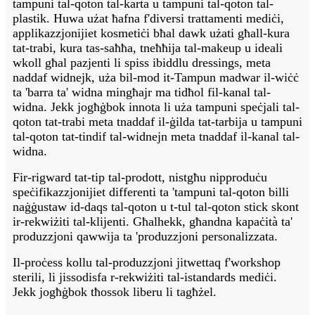
tampuni tal-qoton tal-karta u tampuni tal-qoton tal-
plastik. Huwa użat ħafna f'diversi trattamenti mediċi,
applikazzjonijiet kosmetiċi bħal dawk użati għall-kura
tat-trabi, kura tas-saħħa, tneħħija tal-makeup u ideali
wkoll għal pazjenti li spiss ibiddlu dressings, meta
naddaf widnejk, uża bil-mod it-Tampun madwar il-wiċċ
ta 'barra ta' widna mingħajr ma tidħol fil-kanal tal-
widna. Jekk jogħġbok innota li uża tampuni speċjali tal-
qoton tat-trabi meta tnaddaf il-ġilda tat-tarbija u tampuni
tal-qoton tat-tindif tal-widnejn meta tnaddaf il-kanal tal-
widna.
Fir-rigward tat-tip tal-prodott, nistgħu nipproduċu
speċifikazzjonijiet differenti ta 'tampuni tal-qoton billi
naġġustaw id-daqs tal-qoton u t-tul tal-qoton stick skont
ir-rekwiżiti tal-klijenti. Għalhekk, għandna kapaċità ta'
produzzjoni qawwija ta 'produzzjoni personalizzata.
Il-proċess kollu tal-produzzjoni jitwettaq f'workshop
sterili, li jissodisfa r-rekwiżiti tal-istandards mediċi.
Jekk jogħġbok tħossok liberu li tagħżel.