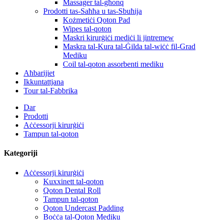
Massager tal-għonq
Prodotti tas-Saħħa u tas-Sbuħija
Kożmetiċi Qoton Pad
Wipes tal-qoton
Maskri kirurġiċi mediċi li jintremew
Maskra tal-Kura tal-Ġilda tal-wiċċ fil-Grad
Mediku
Coil tal-qoton assorbenti mediku
Aħbarijiet
Ikkuntattjana
Tour tal-Fabbrika
Dar
Prodotti
Aċċessorji kirurġiċi
Tampun tal-qoton
Kategoriji
Aċċessorji kirurġiċi
Kuxxinett tal-qoton
Qoton Dental Roll
Tampun tal-qoton
Qoton Undercast Padding
Boċċa tal-Qoton Mediku