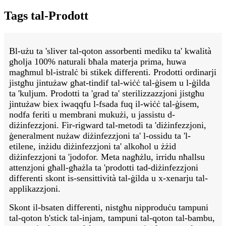
Tags tal-Prodott
Bl-użu ta 'sliver tal-qoton assorbenti mediku ta' kwalità
għolja 100% naturali bħala materja prima, huwa
magħmul bl-istralċ bi stikek differenti. Prodotti ordinarji
jistgħu jintużaw għat-tindif tal-wiċċ tal-ġisem u l-ġilda
ta 'kuljum. Prodotti ta 'grad ta' sterilizzazzjoni jistgħu
jintużaw biex iwaqqfu l-fsada fuq il-wiċċ tal-ġisem,
nodfa feriti u membrani mukużi, u jassistu d-
diżinfezzjoni. Fir-rigward tal-metodi ta 'diżinfezzjoni,
ġeneralment nużaw diżinfezzjoni ta' l-ossidu ta 'l-
etilene, inżidu diżinfezzjoni ta' alkoħol u żżid
diżinfezzjoni ta 'jodofor. Meta nagħżlu, irridu nħallsu
attenzjoni għall-għażla ta 'prodotti tad-diżinfezzjoni
differenti skont is-sensittività tal-ġilda u x-xenarju tal-
applikazzjoni.
Skont il-bsaten differenti, nistgħu nipproduċu tampuni
tal-qoton b'stick tal-injam, tampuni tal-qoton tal-bambu,