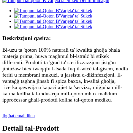
Deskrizzjoni qasira:
Bl-użu ta 'qoton 100% naturali ta' kwalità għolja bħala
materja prima, huwa magħmul bl-istralċ bi stikek
differenti. Prodotti ta 'grad ta' sterilizzazzjoni jistgħu
jintużaw biex iwaqqfu l-fsada fuq il-wiċċ tal-ġisem, nodfa
feriti u membrani mukużi, u jassistu d-diżinfezzjoni. Il-
vantaġġ tagħna jinsab fi spiża baxxa, kwalità għolja,
riċerka qawwija u kapaċitajiet ta 'servizz, miġjuba mill-
katina kollha tal-industrija mill-qoton mhux maħdum
ipproċessar għall-prodotti kollha tal-qoton mediku
.
Ibgħat email lilna
Dettall tal-Prodott