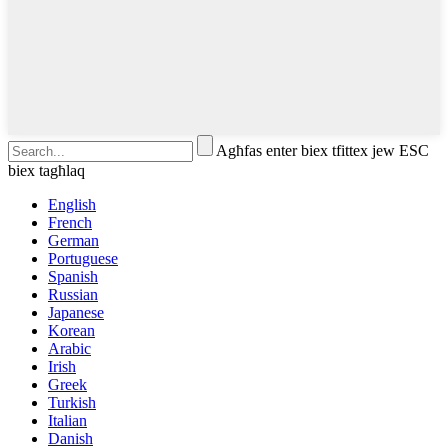
Agħfas enter biex tfittex jew ESC
biex tagħlaq
English
French
German
Portuguese
Spanish
Russian
Japanese
Korean
Arabic
Irish
Greek
Turkish
Italian
Danish