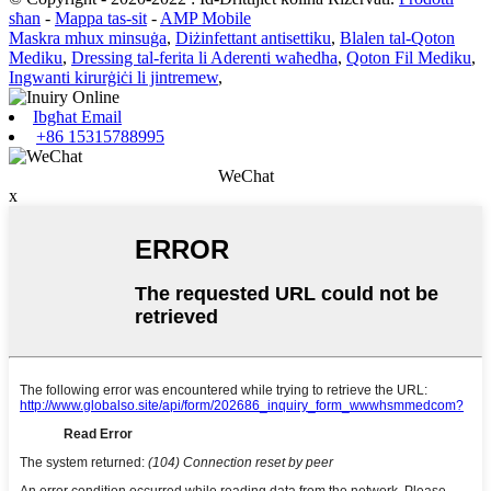
sħan
-
Mappa tas-sit
-
AMP Mobile
Maskra mhux minsuġa
,
Diżinfettant antisettiku
,
Blalen tal-Qoton
Mediku
,
Dressing tal-ferita li Aderenti waħedha
,
Qoton Fil Mediku
,
Ingwanti kirurġiċi li jintremew
,
Ibgħat Email
+86 15315788995
WeChat
x