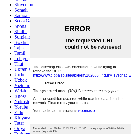
Slovenian
Somali
Samoan
Scots Gaelic
Shona
Sindhi
Sundanese
Swahili
Tajik
Tamil
Telugu
Thai
Ukrainian
Urdu
Uzbek
Vietnamese
Welsh
Xhosa
Yiddish
Yoruba
Zulu
Kinyarwanda
Tatar
Oriya
Turkmen