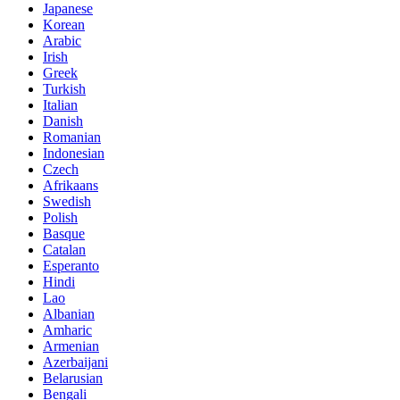
Japanese
Korean
Arabic
Irish
Greek
Turkish
Italian
Danish
Romanian
Indonesian
Czech
Afrikaans
Swedish
Polish
Basque
Catalan
Esperanto
Hindi
Lao
Albanian
Amharic
Armenian
Azerbaijani
Belarusian
Bengali