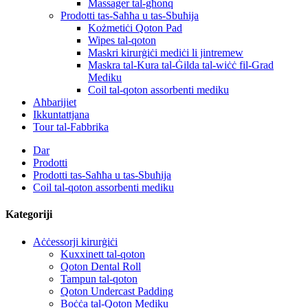
Massager tal-għonq
Prodotti tas-Saħħa u tas-Sbuħija
Kożmetiċi Qoton Pad
Wipes tal-qoton
Maskri kirurġiċi mediċi li jintremew
Maskra tal-Kura tal-Ġilda tal-wiċċ fil-Grad
Mediku
Coil tal-qoton assorbenti mediku
Aħbarijiet
Ikkuntattjana
Tour tal-Fabbrika
Dar
Prodotti
Prodotti tas-Saħħa u tas-Sbuħija
Coil tal-qoton assorbenti mediku
Kategoriji
Aċċessorji kirurġiċi
Kuxxinett tal-qoton
Qoton Dental Roll
Tampun tal-qoton
Qoton Undercast Padding
Boċċa tal-Qoton Mediku