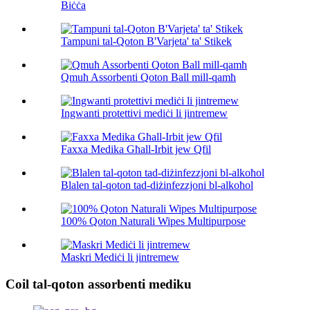
Biċċa
Tampuni tal-Qoton B'Varjeta' ta' Stikek
Qmuħ Assorbenti Qoton Ball mill-qamħ
Ingwanti protettivi mediċi li jintremew
Faxxa Medika Għall-Irbit jew Qfil
Blalen tal-qoton tad-diżinfezzjoni bl-alkoħol
100% Qoton Naturali Wipes Multipurpose
Maskri Mediċi li jintremew
Coil tal-qoton assorbenti mediku