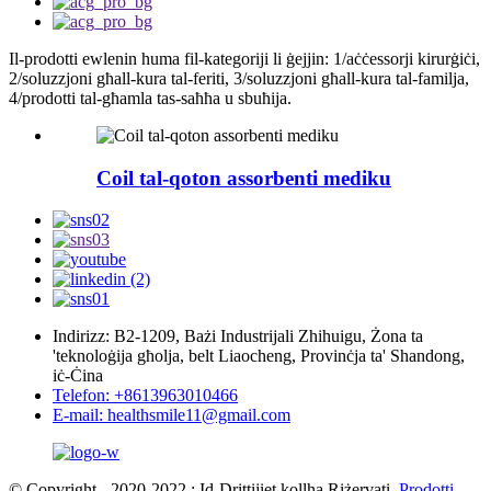
Il-prodotti ewlenin huma fil-kategoriji li ġejjin: 1/aċċessorji kirurġiċi,
2/soluzzjoni għall-kura tal-feriti, 3/soluzzjoni għall-kura tal-familja,
4/prodotti tal-għamla tas-saħħa u sbuħija.
Coil tal-qoton assorbenti mediku
Indirizz: B2-1209, Bażi Industrijali Zhihuigu, Żona ta
'teknoloġija għolja, belt Liaocheng, Provinċja ta' Shandong,
iċ-Ċina
Telefon: +8613963010466
E-mail: healthsmile11@gmail.com
© Copyright - 2020-2022 : Id-Drittijiet kollha Riżervati.
Prodotti