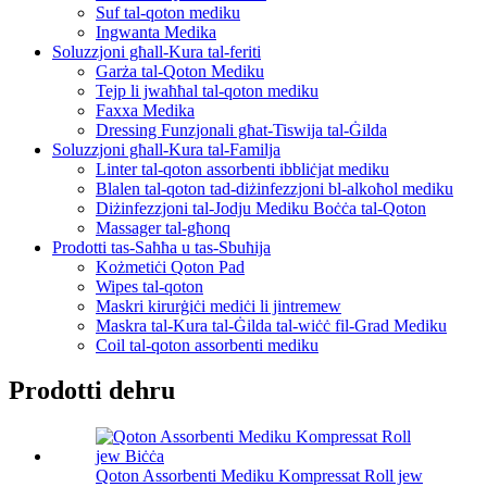
Suf tal-qoton mediku
Ingwanta Medika
Soluzzjoni għall-Kura tal-feriti
Garża tal-Qoton Mediku
Tejp li jwaħħal tal-qoton mediku
Faxxa Medika
Dressing Funzjonali għat-Tiswija tal-Ġilda
Soluzzjoni għall-Kura tal-Familja
Linter tal-qoton assorbenti ibbliċjat mediku
Blalen tal-qoton tad-diżinfezzjoni bl-alkoħol mediku
Diżinfezzjoni tal-Jodju Mediku Boċċa tal-Qoton
Massager tal-għonq
Prodotti tas-Saħħa u tas-Sbuħija
Kożmetiċi Qoton Pad
Wipes tal-qoton
Maskri kirurġiċi mediċi li jintremew
Maskra tal-Kura tal-Ġilda tal-wiċċ fil-Grad Mediku
Coil tal-qoton assorbenti mediku
Prodotti dehru
Qoton Assorbenti Mediku Kompressat Roll jew