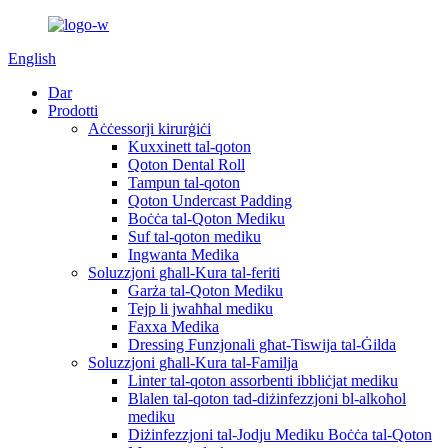
English
Dar
Prodotti
Aċċessorji kirurġiċi
Kuxxinett tal-qoton
Qoton Dental Roll
Tampun tal-qoton
Qoton Undercast Padding
Boċċa tal-Qoton Mediku
Suf tal-qoton mediku
Ingwanta Medika
Soluzzjoni għall-Kura tal-feriti
Garża tal-Qoton Mediku
Tejp li jwaħħal mediku
Faxxa Medika
Dressing Funzjonali għat-Tiswija tal-Ġilda
Soluzzjoni għall-Kura tal-Familja
Linter tal-qoton assorbenti ibbliċjat mediku
Blalen tal-qoton tad-diżinfezzjoni bl-alkoħol
mediku
Diżinfezzjoni tal-Jodju Mediku Boċċa tal-Qoton