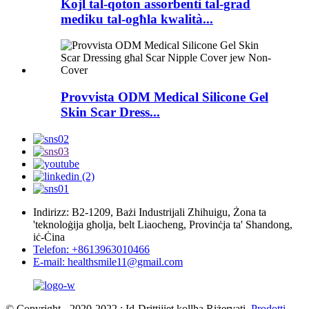
Kojl tal-qoton assorbenti tal-grad
mediku tal-ogħla kwalità...
Provvista ODM Medical Silicone Gel
Skin Scar Dress...
Indirizz: B2-1209, Bażi Industrijali Zhihuigu, Żona ta
'teknoloġija għolja, belt Liaocheng, Provinċja ta' Shandong,
iċ-Ċina
Telefon: +8613963010466
E-mail: healthsmile11@gmail.com
© Copyright - 2020-2022 : Id-Drittijiet kollha Riżervati.
Prodotti