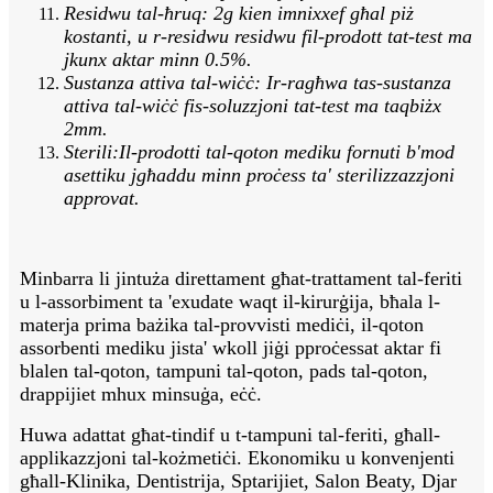
Residwu tal-ħruq: 2g kien imnixxef għal piż
kostanti, u r-residwu residwu fil-prodott tat-test ma
jkunx aktar minn 0.5%.
Sustanza attiva tal-wiċċ: Ir-ragħwa tas-sustanza
attiva tal-wiċċ fis-soluzzjoni tat-test ma taqbiżx
2mm.
Sterili:Il-prodotti tal-qoton mediku fornuti b'mod
asettiku jgħaddu minn proċess ta' sterilizzazzjoni
approvat.
Minbarra li jintuża direttament għat-trattament tal-feriti
u l-assorbiment ta 'exudate waqt il-kirurġija, bħala l-
materja prima bażika tal-provvisti mediċi, il-qoton
assorbenti mediku jista' wkoll jiġi pproċessat aktar fi
blalen tal-qoton, tampuni tal-qoton, pads tal-qoton,
drappijiet mhux minsuġa, eċċ.
Huwa adattat għat-tindif u t-tampuni tal-feriti, għall-
applikazzjoni tal-kożmetiċi. Ekonomiku u konvenjenti
għall-Klinika, Dentistrija, Sptarijiet, Salon Beaty, Djar