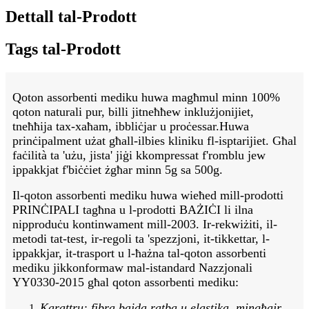
Dettall tal-Prodott
Tags tal-Prodott
Qoton assorbenti mediku huwa magħmul minn 100%
qoton naturali pur, billi jitneħħew inklużjonijiet,
tneħħija tax-xaħam, ibbliċjar u proċessar.Huwa
prinċipalment użat għall-ilbies kliniku fl-isptarijiet. Għal
faċilità ta 'użu, jista' jiġi kkompressat f'romblu jew
ippakkjat f'biċċiet żgħar minn 5g sa 500g.
Il-qoton assorbenti mediku huwa wieħed mill-prodotti
PRINĊIPALI tagħna u l-prodotti BAŻIĊI li ilna
nipproduċu kontinwament mill-2003. Ir-rekwiżiti, il-
metodi tat-test, ir-regoli ta 'spezzjoni, it-tikkettar, l-
ippakkjar, it-trasport u l-ħażna tal-qoton assorbenti
mediku jikkonformaw mal-istandard Nazzjonali
YY0330-2015 għal qoton assorbenti mediku:
Karattru: fibra bajda ratba u elastika, mingħajr