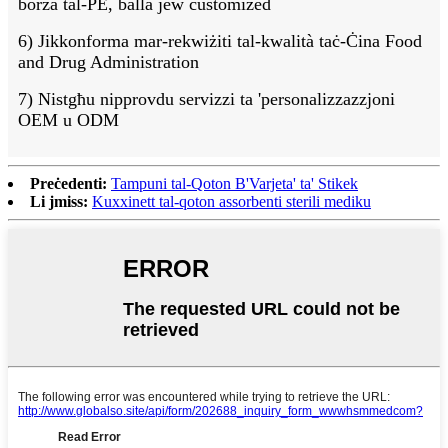
borża tal-PE, balla jew customized
6) Jikkonforma mar-rekwiżiti tal-kwalità taċ-Ċina Food
and Drug Administration
7) Nistgħu nipprovdu servizzi ta 'personalizzazzjoni
OEM u ODM
Preċedenti:
Tampuni tal-Qoton B'Varjeta' ta' Stikek
Li jmiss:
Kuxxinett tal-qoton assorbenti sterili mediku