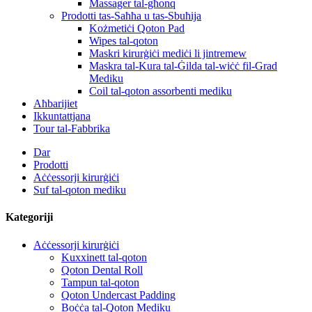
Massager tal-għonq
Prodotti tas-Saħħa u tas-Sbuħija
Kożmetiċi Qoton Pad
Wipes tal-qoton
Maskri kirurġiċi mediċi li jintremew
Maskra tal-Kura tal-Ġilda tal-wiċċ fil-Grad
Mediku
Coil tal-qoton assorbenti mediku
Aħbarijiet
Ikkuntattjana
Tour tal-Fabbrika
Dar
Prodotti
Aċċessorji kirurġiċi
Suf tal-qoton mediku
Kategoriji
Aċċessorji kirurġiċi
Kuxxinett tal-qoton
Qoton Dental Roll
Tampun tal-qoton
Qoton Undercast Padding
Boċċa tal-Qoton Mediku