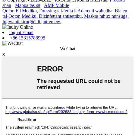
sħan
-
Mappa tas-sit
-
AMP Mobile
Qoton Fil Mediku
,
Dressing tal-ferita li Aderenti waħedha
,
Blalen
tal-Qoton Mediku
,
Diżinfettant antisettiku
,
Maskra mhux minsuġa
,
Ingwanti kirurġiċi li jintremew
,
Ibgħat Email
+86 15315788995
WeChat
x