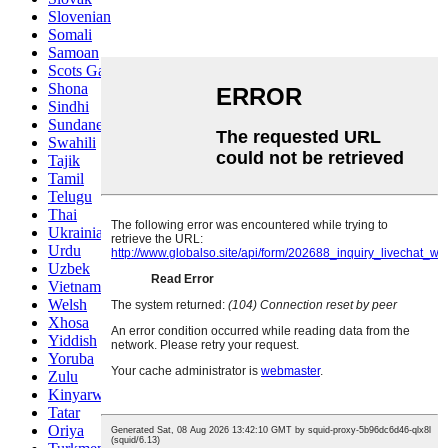
Slovenian
Somali
Samoan
Scots Gaelic
Shona
Sindhi
Sundanese
Swahili
Tajik
Tamil
Telugu
Thai
Ukrainian
Urdu
Uzbek
Vietnamese
Welsh
Xhosa
Yiddish
Yoruba
Zulu
Kinyarwanda
Tatar
Oriya