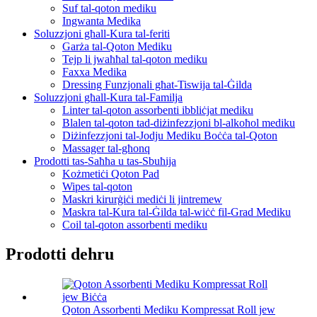
Suf tal-qoton mediku
Ingwanta Medika
Soluzzjoni għall-Kura tal-feriti
Garża tal-Qoton Mediku
Tejp li jwaħħal tal-qoton mediku
Faxxa Medika
Dressing Funzjonali għat-Tiswija tal-Ġilda
Soluzzjoni għall-Kura tal-Familja
Linter tal-qoton assorbenti ibbliċjat mediku
Blalen tal-qoton tad-diżinfezzjoni bl-alkoħol mediku
Diżinfezzjoni tal-Jodju Mediku Boċċa tal-Qoton
Massager tal-għonq
Prodotti tas-Saħħa u tas-Sbuħija
Kożmetiċi Qoton Pad
Wipes tal-qoton
Maskri kirurġiċi mediċi li jintremew
Maskra tal-Kura tal-Ġilda tal-wiċċ fil-Grad Mediku
Coil tal-qoton assorbenti mediku
Prodotti dehru
Qoton Assorbenti Mediku Kompressat Roll jew