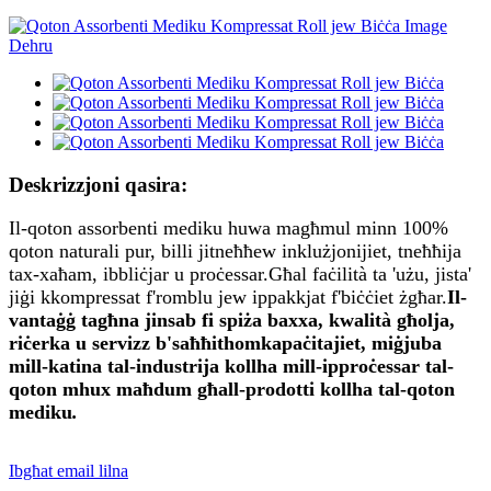
Deskrizzjoni qasira:
Il-qoton assorbenti mediku huwa magħmul minn 100%
qoton naturali pur, billi jitneħħew inklużjonijiet, tneħħija
tax-xaħam, ibbliċjar u proċessar.Għal faċilità ta 'użu, jista'
jiġi kkompressat f'romblu jew ippakkjat f'biċċiet żgħar.
Il-
vantaġġ tagħna jinsab fi spiża baxxa, kwalità għolja,
riċerka u servizz b'saħħithom
kapaċitajiet, miġjuba
mill-katina tal-industrija kollha mill-ipproċessar tal-
qoton mhux maħdum għall-prodotti kollha tal-qoton
mediku
.
Ibgħat email lilna