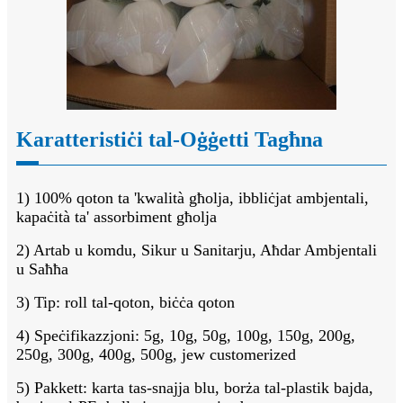
Karatteristiċi tal-Oġġetti Tagħna
1) 100% qoton ta 'kwalità għolja, ibbliċjat ambjentali,
kapaċità ta' assorbiment għolja
2) Artab u komdu, Sikur u Sanitarju, Aħdar Ambjentali
u Saħħa
3) Tip: roll tal-qoton, biċċa qoton
4) Speċifikazzjoni: 5g, 10g, 50g, 100g, 150g, 200g,
250g, 300g, 400g, 500g, jew customerized
5) Pakkett: karta tas-snajja blu, borża tal-plastik bajda,