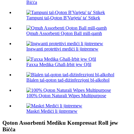
Biċċa
Tampuni tal-Qoton B'Varjeta' ta' Stikek
Qmuħ Assorbenti Qoton Ball mill-qamħ
Ingwanti protettivi mediċi li jintremew
Faxxa Medika Għall-Irbit jew Qfil
Blalen tal-qoton tad-diżinfezzjoni bl-alkoħol
100% Qoton Naturali Wipes Multipurpose
Maskri Mediċi li jintremew
Qoton Assorbenti Mediku Kompressat Roll jew
Biċċa