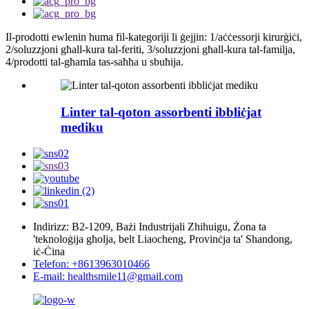
Il-prodotti ewlenin huma fil-kategoriji li ġejjin: 1/aċċessorji kirurġiċi,
2/soluzzjoni għall-kura tal-feriti, 3/soluzzjoni għall-kura tal-familja,
4/prodotti tal-għamla tas-saħħa u sbuħija.
Linter tal-qoton assorbenti ibbliċjat
mediku
Indirizz: B2-1209, Bażi Industrijali Zhihuigu, Żona ta
'teknoloġija għolja, belt Liaocheng, Provinċja ta' Shandong,
iċ-Ċina
Telefon: +8613963010466
E-mail: healthsmile11@gmail.com