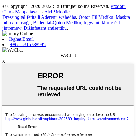
© Copyright - 2020-2022 : Id-Drittijiet kollha Riżervati.
Prodotti
sħan
-
Mappa tas-sit
-
AMP Mobile
Dressing tal-ferita li Aderenti waħedha
,
Qoton Fil Mediku
,
Maskra
mhux minsuġa
,
Blalen tal-Qoton Mediku
,
Ingwanti kirurġiċi li
jintremew
,
Diżinfettant antisettiku
,
Ibgħat Email
+86 15315788995
WeChat
x