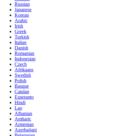
Russian
Japanese
Korean
Arabic
Irish
Greek
Turkish
Italian
Danish
Romanian
Indonesian
Czech
Afrikaans
Swedish
Polish
Basque
Catalan
Esperanto
Hindi
Lao
Albanian
Amharic
Armenian
Azerbaijani
Belarusian