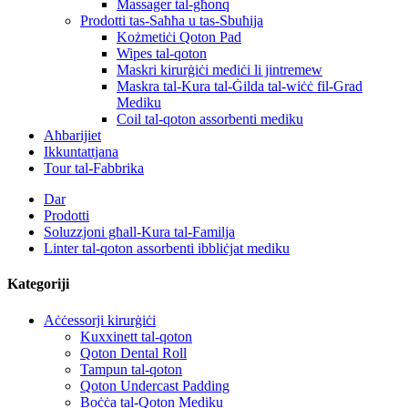
Massager tal-għonq
Prodotti tas-Saħħa u tas-Sbuħija
Kożmetiċi Qoton Pad
Wipes tal-qoton
Maskri kirurġiċi mediċi li jintremew
Maskra tal-Kura tal-Ġilda tal-wiċċ fil-Grad
Mediku
Coil tal-qoton assorbenti mediku
Aħbarijiet
Ikkuntattjana
Tour tal-Fabbrika
Dar
Prodotti
Soluzzjoni għall-Kura tal-Familja
Linter tal-qoton assorbenti ibbliċjat mediku
Kategoriji
Aċċessorji kirurġiċi
Kuxxinett tal-qoton
Qoton Dental Roll
Tampun tal-qoton
Qoton Undercast Padding
Boċċa tal-Qoton Mediku