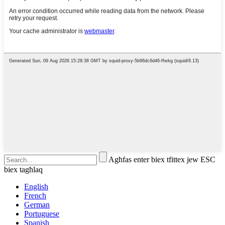
Agħfas enter biex tfittex jew ESC
biex tagħlaq
English
French
German
Portuguese
Spanish