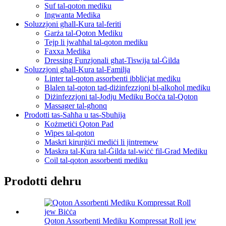
Suf tal-qoton mediku
Ingwanta Medika
Soluzzjoni għall-Kura tal-feriti
Garża tal-Qoton Mediku
Tejp li jwaħħal tal-qoton mediku
Faxxa Medika
Dressing Funzjonali għat-Tiswija tal-Ġilda
Soluzzjoni għall-Kura tal-Familja
Linter tal-qoton assorbenti ibbliċjat mediku
Blalen tal-qoton tad-diżinfezzjoni bl-alkoħol mediku
Diżinfezzjoni tal-Jodju Mediku Boċċa tal-Qoton
Massager tal-għonq
Prodotti tas-Saħħa u tas-Sbuħija
Kożmetiċi Qoton Pad
Wipes tal-qoton
Maskri kirurġiċi mediċi li jintremew
Maskra tal-Kura tal-Ġilda tal-wiċċ fil-Grad Mediku
Coil tal-qoton assorbenti mediku
Prodotti dehru
Qoton Assorbenti Mediku Kompressat Roll jew