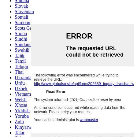
Sinhala
Slovak
Slovenian
Somali
Samoan
Scots Gaelic
Shona
Sindhi
Sundanese
Swahili
Tajik
Tamil
Telugu
Thai
Ukrainian
Urdu
Uzbek
Vietnamese
Welsh
Xhosa
Yiddish
Yoruba
Zulu
Kinyarwanda
Tatar