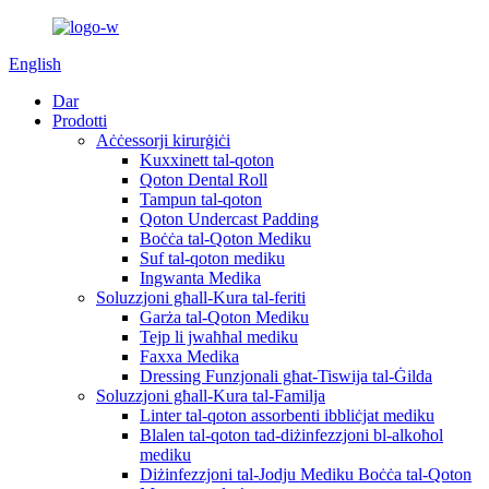
English
Dar
Prodotti
Aċċessorji kirurġiċi
Kuxxinett tal-qoton
Qoton Dental Roll
Tampun tal-qoton
Qoton Undercast Padding
Boċċa tal-Qoton Mediku
Suf tal-qoton mediku
Ingwanta Medika
Soluzzjoni għall-Kura tal-feriti
Garża tal-Qoton Mediku
Tejp li jwaħħal mediku
Faxxa Medika
Dressing Funzjonali għat-Tiswija tal-Ġilda
Soluzzjoni għall-Kura tal-Familja
Linter tal-qoton assorbenti ibbliċjat mediku
Blalen tal-qoton tad-diżinfezzjoni bl-alkoħol
mediku
Diżinfezzjoni tal-Jodju Mediku Boċċa tal-Qoton