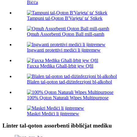
Biċċa
Tampuni tal-Qoton B'Varjeta' ta' Stikek
Qmuħ Assorbenti Qoton Ball mill-qamħ
Ingwanti protettivi mediċi li jintremew
Faxxa Medika Għall-Irbit jew Qfil
Blalen tal-qoton tad-diżinfezzjoni bl-alkoħol
100% Qoton Naturali Wipes Multipurpose
Maskri Mediċi li jintremew
Linter tal-qoton assorbenti ibbliċjat mediku