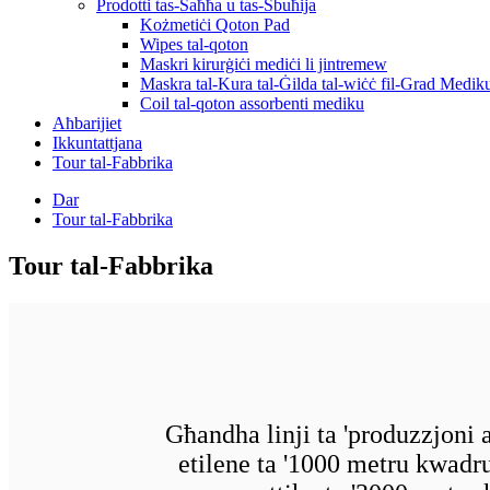
Prodotti tas-Saħħa u tas-Sbuħija
Kożmetiċi Qoton Pad
Wipes tal-qoton
Maskri kirurġiċi mediċi li jintremew
Maskra tal-Kura tal-Ġilda tal-wiċċ fil-Grad Medik
Coil tal-qoton assorbenti mediku
Aħbarijiet
Ikkuntattjana
Tour tal-Fabbrika
Dar
Tour tal-Fabbrika
Tour tal-Fabbrika
Għandha linji ta 'produzzjoni av
etilene ta '1000 metru kwadr