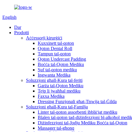
English
Dar
Prodotti
Aċċessorji kirurġiċi
Kuxxinett tal-qoton
Qoton Dental Roll
Tampun tal-qoton
Qoton Undercast Padding
Boċċa tal-Qoton Mediku
Suf tal-qoton mediku
Ingwanta Medika
Soluzzjoni għall-Kura tal-feriti
Garża tal-Qoton Mediku
Tejp li jwaħħal mediku
Faxxa Medika
Dressing Funzjonali għat-Tiswija tal-Ġilda
Soluzzjoni għall-Kura tal-Familja
Linter tal-qoton assorbenti ibbliċjat mediku
Blalen tal-qoton tad-diżinfezzjoni bl-alkoħol medi
Diżinfezzjoni tal-Jodju Mediku Boċċa tal-Qoton
Massager tal-għonq