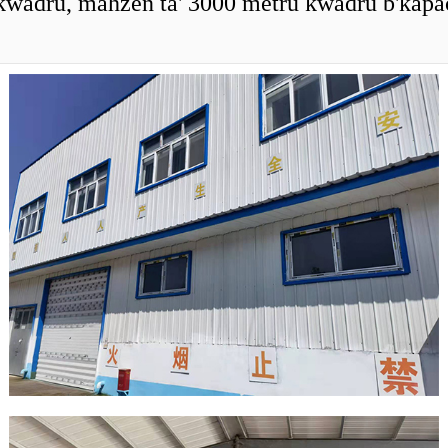
 kwadru, maħżen ta' 3000 metru kwadru b'kapaċit