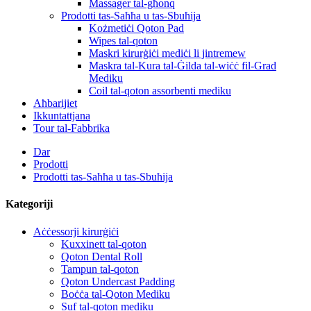
Massager tal-għonq
Prodotti tas-Saħħa u tas-Sbuħija
Kożmetiċi Qoton Pad
Wipes tal-qoton
Maskri kirurġiċi mediċi li jintremew
Maskra tal-Kura tal-Ġilda tal-wiċċ fil-Grad
Mediku
Coil tal-qoton assorbenti mediku
Aħbarijiet
Ikkuntattjana
Tour tal-Fabbrika
Dar
Prodotti
Prodotti tas-Saħħa u tas-Sbuħija
Kategoriji
Aċċessorji kirurġiċi
Kuxxinett tal-qoton
Qoton Dental Roll
Tampun tal-qoton
Qoton Undercast Padding
Boċċa tal-Qoton Mediku
Suf tal-qoton mediku