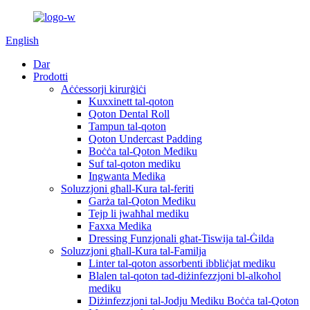
English
Dar
Prodotti
Aċċessorji kirurġiċi
Kuxxinett tal-qoton
Qoton Dental Roll
Tampun tal-qoton
Qoton Undercast Padding
Boċċa tal-Qoton Mediku
Suf tal-qoton mediku
Ingwanta Medika
Soluzzjoni għall-Kura tal-feriti
Garża tal-Qoton Mediku
Tejp li jwaħħal mediku
Faxxa Medika
Dressing Funzjonali għat-Tiswija tal-Ġilda
Soluzzjoni għall-Kura tal-Familja
Linter tal-qoton assorbenti ibbliċjat mediku
Blalen tal-qoton tad-diżinfezzjoni bl-alkoħol
mediku
Diżinfezzjoni tal-Jodju Mediku Boċċa tal-Qoton