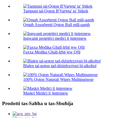
Tampuni tal-Qoton B'Varjeta' ta' Stikek
Qmuħ Assorbenti Qoton Ball mill-qamħ
Ingwanti protettivi mediċi li jintremew
Faxxa Medika Għall-Irbit jew Qfil
Blalen tal-qoton tad-diżinfezzjoni bl-alkoħol
100% Qoton Naturali Wipes Multipurpose
Maskri Mediċi li jintremew
Prodotti tas-Saħħa u tas-Sbuħija