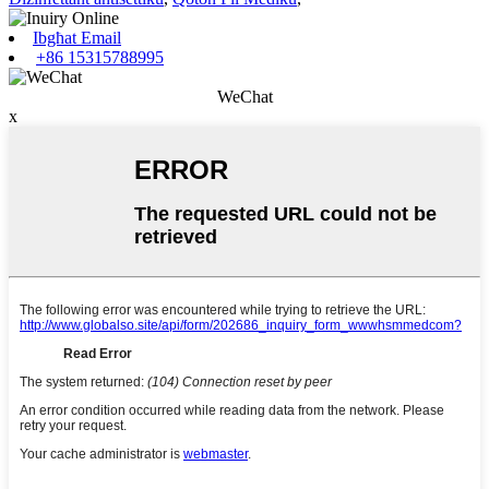
Ibgħat Email
+86 15315788995
WeChat
x