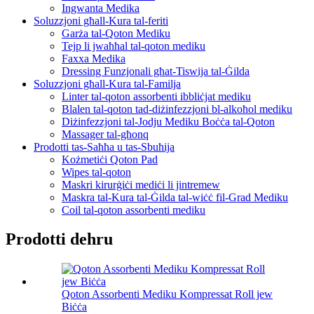
Ingwanta Medika
Soluzzjoni għall-Kura tal-feriti
Garża tal-Qoton Mediku
Tejp li jwaħħal tal-qoton mediku
Faxxa Medika
Dressing Funzjonali għat-Tiswija tal-Ġilda
Soluzzjoni għall-Kura tal-Familja
Linter tal-qoton assorbenti ibbliċjat mediku
Blalen tal-qoton tad-diżinfezzjoni bl-alkoħol mediku
Diżinfezzjoni tal-Jodju Mediku Boċċa tal-Qoton
Massager tal-għonq
Prodotti tas-Saħħa u tas-Sbuħija
Kożmetiċi Qoton Pad
Wipes tal-qoton
Maskri kirurġiċi mediċi li jintremew
Maskra tal-Kura tal-Ġilda tal-wiċċ fil-Grad Mediku
Coil tal-qoton assorbenti mediku
Prodotti dehru
Qoton Assorbenti Mediku Kompressat Roll jew
Biċċa