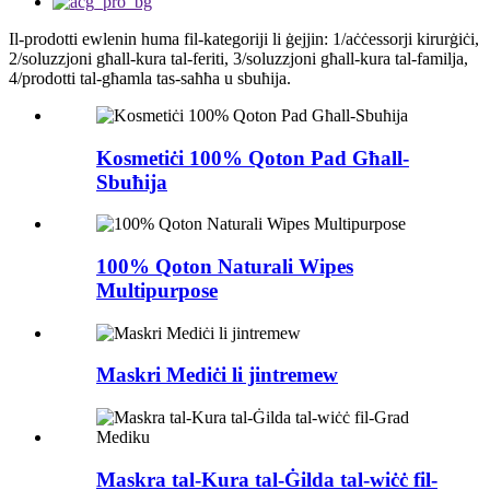
Il-prodotti ewlenin huma fil-kategoriji li ġejjin: 1/aċċessorji kirurġiċi,
2/soluzzjoni għall-kura tal-feriti, 3/soluzzjoni għall-kura tal-familja,
4/prodotti tal-għamla tas-saħħa u sbuħija.
Kosmetiċi 100% Qoton Pad Għall-
Sbuħija
100% Qoton Naturali Wipes
Multipurpose
Maskri Mediċi li jintremew
Maskra tal-Kura tal-Ġilda tal-wiċċ fil-