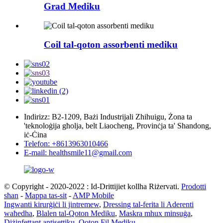
Grad Mediku
Coil tal-qoton assorbenti mediku
Indirizz: B2-1209, Bażi Industrijali Zhihuigu, Żona ta
'teknoloġija għolja, belt Liaocheng, Provinċja ta' Shandong,
iċ-Ċina
Telefon: +8613963010466
E-mail: healthsmile11@gmail.com
© Copyright - 2020-2022 : Id-Drittijiet kollha Riżervati.
Prodotti
sħan
-
Mappa tas-sit
-
AMP Mobile
Ingwanti kirurġiċi li jintremew
,
Dressing tal-ferita li Aderenti
waħedha
,
Blalen tal-Qoton Mediku
,
Maskra mhux minsuġa
,
Diżinfettant antisettiku
,
Qoton Fil Mediku
,