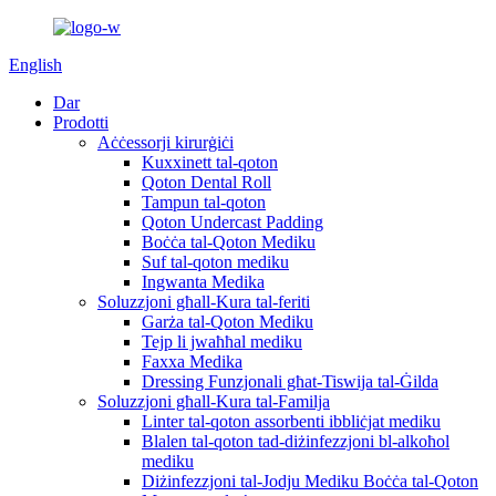
English
Dar
Prodotti
Aċċessorji kirurġiċi
Kuxxinett tal-qoton
Qoton Dental Roll
Tampun tal-qoton
Qoton Undercast Padding
Boċċa tal-Qoton Mediku
Suf tal-qoton mediku
Ingwanta Medika
Soluzzjoni għall-Kura tal-feriti
Garża tal-Qoton Mediku
Tejp li jwaħħal mediku
Faxxa Medika
Dressing Funzjonali għat-Tiswija tal-Ġilda
Soluzzjoni għall-Kura tal-Familja
Linter tal-qoton assorbenti ibbliċjat mediku
Blalen tal-qoton tad-diżinfezzjoni bl-alkoħol
mediku
Diżinfezzjoni tal-Jodju Mediku Boċċa tal-Qoton