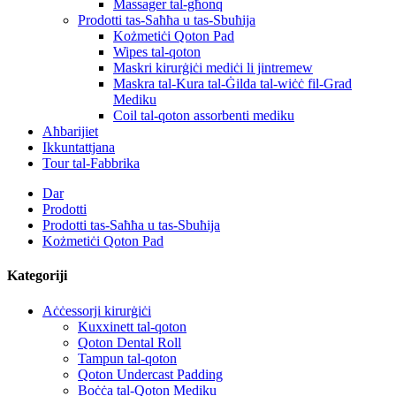
Massager tal-għonq
Prodotti tas-Saħħa u tas-Sbuħija
Kożmetiċi Qoton Pad
Wipes tal-qoton
Maskri kirurġiċi mediċi li jintremew
Maskra tal-Kura tal-Ġilda tal-wiċċ fil-Grad
Mediku
Coil tal-qoton assorbenti mediku
Aħbarijiet
Ikkuntattjana
Tour tal-Fabbrika
Dar
Prodotti
Prodotti tas-Saħħa u tas-Sbuħija
Kożmetiċi Qoton Pad
Kategoriji
Aċċessorji kirurġiċi
Kuxxinett tal-qoton
Qoton Dental Roll
Tampun tal-qoton
Qoton Undercast Padding
Boċċa tal-Qoton Mediku