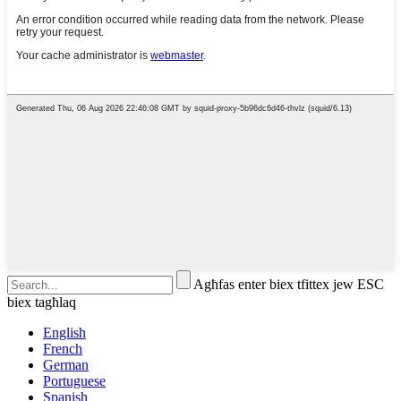
Agħfas enter biex tfittex jew ESC
biex tagħlaq
English
French
German
Portuguese
Spanish