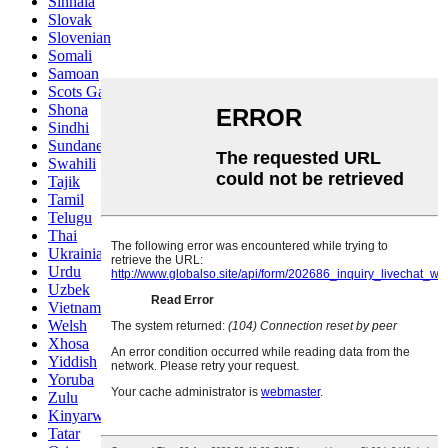
Sinhala
Slovak
Slovenian
Somali
Samoan
Scots Gaelic
Shona
Sindhi
Sundanese
Swahili
Tajik
Tamil
Telugu
Thai
Ukrainian
Urdu
Uzbek
Vietnamese
Welsh
Xhosa
Yiddish
Yoruba
Zulu
Kinyarwanda
Tatar