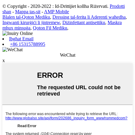
© Copyright - 2020-2022 : Id-Drittijiet kollha Riżervati.
Prodotti
sħan
-
Mappa tas-sit
-
AMP Mobile
Blalen tal-Qoton Mediku
,
Dressing tal-ferita li Aderenti waħedha
,
Ingwanti kirurġiċi li jintremew
,
Diżinfettant antisettiku
,
Maskra
mhux minsuġa
,
Qoton Fil Mediku
,
Ibgħat Email
+86 15315788995
WeChat
x