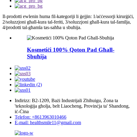
Il-prodotti ewlenin huma fil-kategoriji li ġejjin: 1/aċċessorji kirurġiċi,
2/soluzzjoni għall-kura tal-feriti, 3/soluzzjoni għall-kura tal-familja,
4/prodotti tal-għamla tas-saħħa u sbuħija.
Kosmetiċi 100% Qoton Pad Għall-
Sbuħija
Indirizz: B2-1209, Bażi Industrijali Zhihuigu, Żona ta
'teknoloġija għolja, belt Liaocheng, Provinċja ta' Shandong,
iċ-Ċina
Telefon: +8613963010466
E-mail: healthsmile11@gmail.com