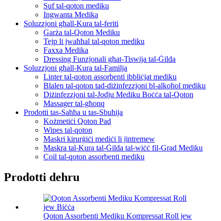
Suf tal-qoton mediku
Ingwanta Medika
Soluzzjoni għall-Kura tal-feriti
Garża tal-Qoton Mediku
Tejp li jwaħħal tal-qoton mediku
Faxxa Medika
Dressing Funzjonali għat-Tiswija tal-Ġilda
Soluzzjoni għall-Kura tal-Familja
Linter tal-qoton assorbenti ibbliċjat mediku
Blalen tal-qoton tad-diżinfezzjoni bl-alkoħol mediku
Diżinfezzjoni tal-Jodju Mediku Boċċa tal-Qoton
Massager tal-għonq
Prodotti tas-Saħħa u tas-Sbuħija
Kożmetiċi Qoton Pad
Wipes tal-qoton
Maskri kirurġiċi mediċi li jintremew
Maskra tal-Kura tal-Ġilda tal-wiċċ fil-Grad Mediku
Coil tal-qoton assorbenti mediku
Prodotti dehru
Qoton Assorbenti Mediku Kompressat Roll jew