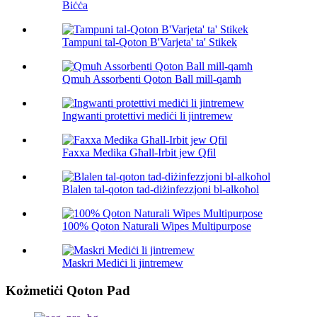
Biċċa
Tampuni tal-Qoton B'Varjeta' ta' Stikek
Qmuħ Assorbenti Qoton Ball mill-qamħ
Ingwanti protettivi mediċi li jintremew
Faxxa Medika Għall-Irbit jew Qfil
Blalen tal-qoton tad-diżinfezzjoni bl-alkoħol
100% Qoton Naturali Wipes Multipurpose
Maskri Mediċi li jintremew
Kożmetiċi Qoton Pad