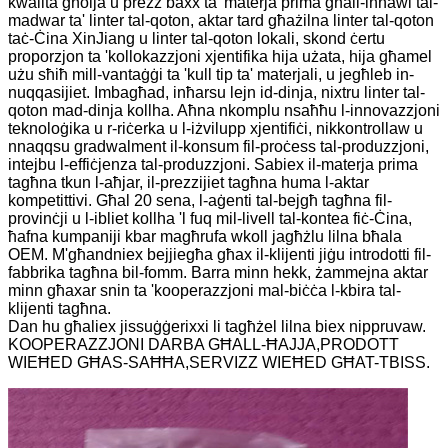
kwalità għolja u prezz baxx ta 'materja prima għall-inħawi tal-
madwar ta' linter tal-qoton, aktar tard għażilna linter tal-qoton
taċ-Ċina XinJiang u linter tal-qoton lokali, skond ċertu
proporzjon ta 'kollokazzjoni xjentifika hija użata, hija għamel
użu sħiħ mill-vantaġġi ta 'kull tip ta' materjali, u jegħleb in-
nuqqasijiet. Imbagħad, inħarsu lejn id-dinja, nixtru linter tal-
qoton mad-dinja kollha. Aħna nkomplu nsaħħu l-innovazzjoni
teknoloġika u r-riċerka u l-iżvilupp xjentifiċi, nikkontrollaw u
nnaqqsu gradwalment il-konsum fil-proċess tal-produzzjoni,
intejbu l-effiċjenza tal-produzzjoni. Sabiex il-materja prima
tagħna tkun l-aħjar, il-prezzijiet tagħna huma l-aktar
kompetittivi. Għal 20 sena, l-aġenti tal-bejgħ tagħna fil-
provinċji u l-ibliet kollha 'l fuq mil-livell tal-kontea fiċ-Ċina,
ħafna kumpaniji kbar magħrufa wkoll jagħżlu lilna bħala
OEM. M'għandniex bejjiegħa għax il-klijenti jiġu introdotti fil-
fabbrika tagħna bil-fomm. Barra minn hekk, żammejna aktar
minn għaxar snin ta 'kooperazzjoni mal-biċċa l-kbira tal-
klijenti tagħna.
Dan hu għaliex jissuġġerixxi li tagħżel lilna biex nippruvaw.
KOOPERAZZJONI DARBA GĦALL-ĦAJJA,PRODOTT
WIEĦED GĦAS-SAĦĦA,SERVIZZ WIEĦED GĦAT-TBISS.