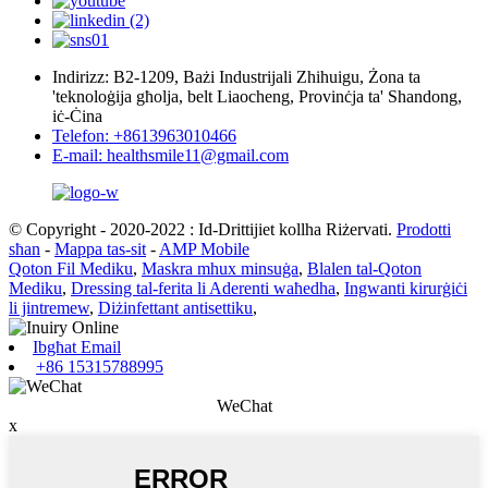
Indirizz: B2-1209, Bażi Industrijali Zhihuigu, Żona ta
'teknoloġija għolja, belt Liaocheng, Provinċja ta' Shandong,
iċ-Ċina
Telefon: +8613963010466
E-mail: healthsmile11@gmail.com
© Copyright - 2020-2022 : Id-Drittijiet kollha Riżervati.
Prodotti
sħan
-
Mappa tas-sit
-
AMP Mobile
Qoton Fil Mediku
,
Maskra mhux minsuġa
,
Blalen tal-Qoton
Mediku
,
Dressing tal-ferita li Aderenti waħedha
,
Ingwanti kirurġiċi
li jintremew
,
Diżinfettant antisettiku
,
Ibgħat Email
+86 15315788995
WeChat
x