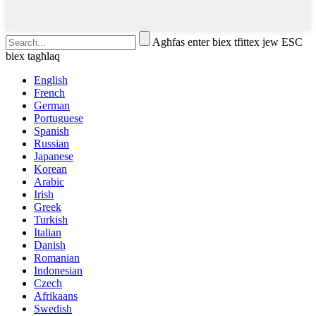
Agħfas enter biex tfittex jew ESC
biex tagħlaq
English
French
German
Portuguese
Spanish
Russian
Japanese
Korean
Arabic
Irish
Greek
Turkish
Italian
Danish
Romanian
Indonesian
Czech
Afrikaans
Swedish