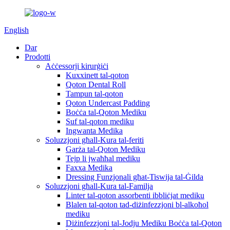
English
Dar
Prodotti
Aċċessorji kirurġiċi
Kuxxinett tal-qoton
Qoton Dental Roll
Tampun tal-qoton
Qoton Undercast Padding
Boċċa tal-Qoton Mediku
Suf tal-qoton mediku
Ingwanta Medika
Soluzzjoni għall-Kura tal-feriti
Garża tal-Qoton Mediku
Tejp li jwaħħal mediku
Faxxa Medika
Dressing Funzjonali għat-Tiswija tal-Ġilda
Soluzzjoni għall-Kura tal-Familja
Linter tal-qoton assorbenti ibbliċjat mediku
Blalen tal-qoton tad-diżinfezzjoni bl-alkoħol
mediku
Diżinfezzjoni tal-Jodju Mediku Boċċa tal-Qoton