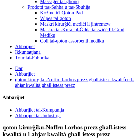
Massager tal-għonq
Prodotti tas-Saħħa u tas-Sbuħija
Kożmetiċi Qoton Pad
Wipes tal-qoton
Maskri kirurġiċi mediċi li jintremew
Maskra tal-Kura tal-Ġilda tal-wiċċ fil-Grad
Mediku
Coil tal-qoton assorbenti mediku
Aħbarijiet
Ikkuntattjana
Tour tal-Fabbrika
Dar
Aħbarijiet
qoton kirurġiku-Noffru l-orħos prezz għall-istess kwalità u l-
aħjar kwalità għall-istess prezz
Aħbarijiet
Aħbarijiet tal-Kumpanija
Aħbarijiet tal-Industrija
qoton kirurġiku-Noffru l-orħos prezz għall-istess
kwalità u l-aħjar kwalità għall-istess prezz